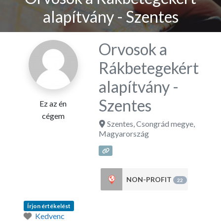
alapítvány - Szentes
Orvosok a
Rákbetegekért
alapítvány -
Szentes
Ez az én
cégem
Szentes
,
Csongrád megye
,
Magyarország
NON-PROFIT
22
Írjon értékelést
Kedvenc