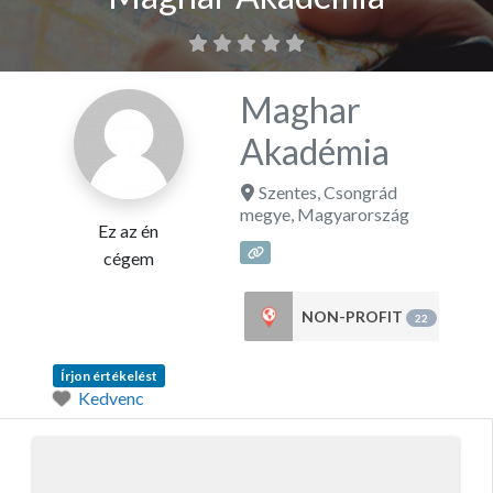
Maghar
Akadémia
Szentes
,
Csongrád
megye
,
Magyarország
Ez az én
cégem
NON-PROFIT
22
Írjon értékelést
Kedvenc