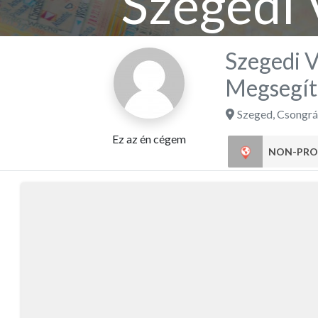
Szegedi 
Megse
Szegedi 
Megsegít
Szeged
,
Csongrá
Ez az én cégem
NON-PRO