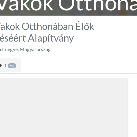
Vakok Otthon
gítéséért Alap
Vakok Otthonában Élők
éséért Alapítvány
d megye
,
Magyarország
FIT
93