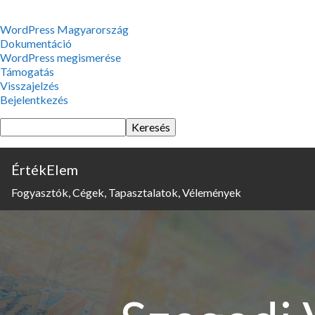
WordPress,
WordPress Magyarország
a
Dokumentáció
csodás
WordPress megismerése
Támogatás
Visszajelzés
Bejelentkezés
Keresés
ÉrtékElem
Fogyasztók, Cégek, Tapasztalatok, Vélemények