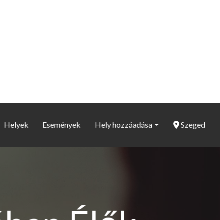
Helyek
Események
Hely hozzáadása
Szeged