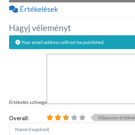
Értékelések
Hagyj véleményt
Your email address will not be published.
Értékelés szövege
Válasszon értékel
Overall:
Name