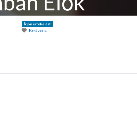
ában Élők
ítvány
Írjon értékelést
Kedvenc