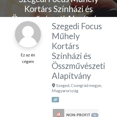
Kortárs Színházi és
Összművészeti Alapítvány
Szegedi Focus
Műhely
Kortárs
Színházi és
Ez az én
cégem
Összművészeti
Alapítvány
Szeged
,
Csongrád megye
,
Magyarország
NON-PROFIT
93