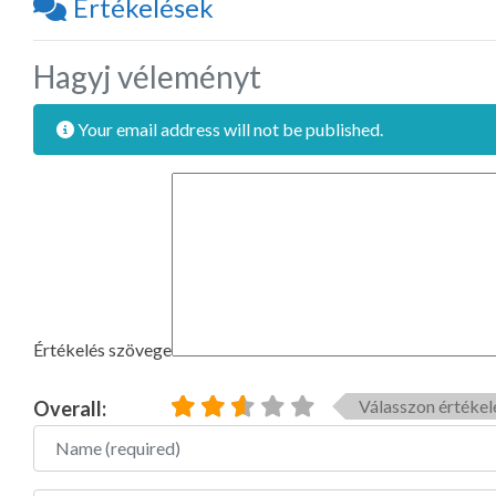
Értékelések
Hagyj véleményt
Your email address will not be published.
Értékelés szövege
Válasszon értékel
Overall:
Name