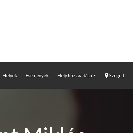
Helyek
Események
Hely hozzáadása
Szeged