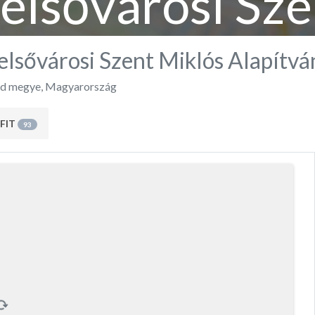
elsővárosi Sze
Alapítvány
lsővárosi Szent Miklós Alapítvá
d megye
,
Magyarország
FIT
93