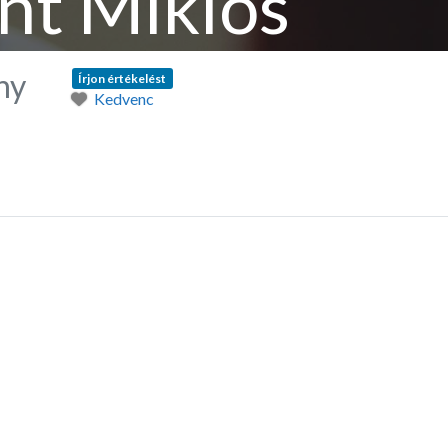
nt Miklós
ny
Írjon értékelést
Kedvenc