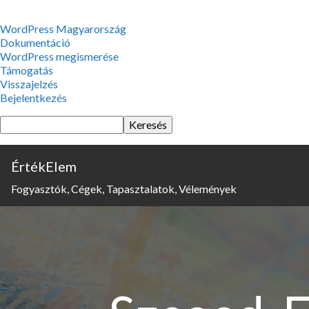
WordPress,
WordPress Magyarország
a
Dokumentáció
csodás
WordPress megismerése
Támogatás
Visszajelzés
Bejelentkezés
Keresés
ÉrtékElem
Fogyasztók, Cégek, Tapasztalatok, Vélemények