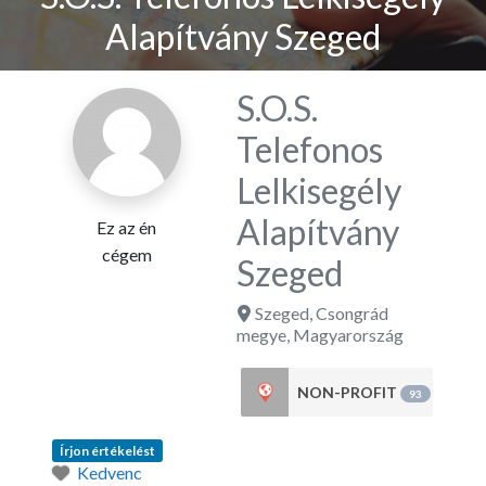
Alapítvány Szeged
S.O.S.
Telefonos
Lelkisegély
Alapítvány
Ez az én
cégem
Szeged
Szeged
,
Csongrád
megye
,
Magyarország
NON-PROFIT
93
Írjon értékelést
Kedvenc