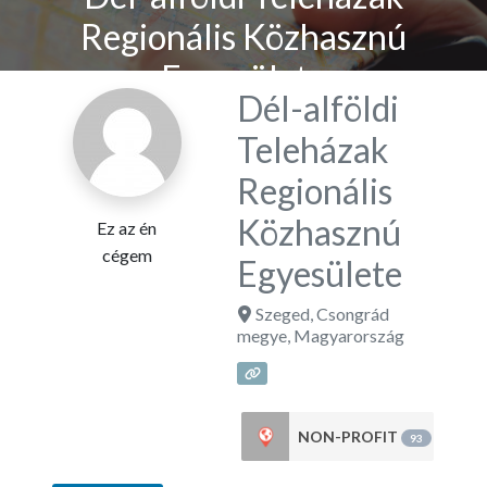
Regionális Közhasznú
Egyesülete
Dél-alföldi
Teleházak
Regionális
Közhasznú
Ez az én
cégem
Egyesülete
Szeged
,
Csongrád
megye
,
Magyarország
NON-PROFIT
93