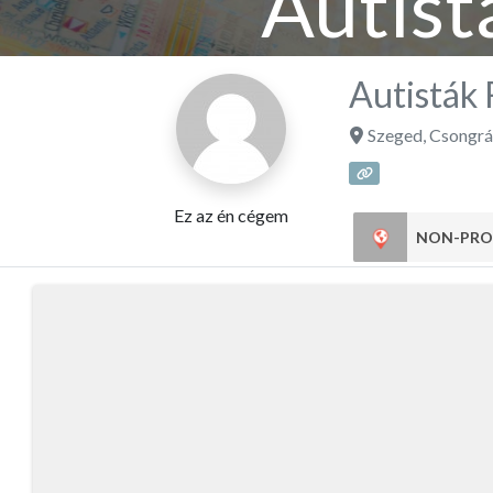
Autist
Autisták 
Szeged
,
Csongrá
Ez az én cégem
NON-PRO