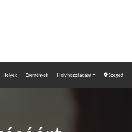
Helyek
Események
Hely hozzáadása
Szeged