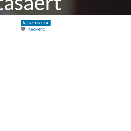
tásáért
Írjon értékelést
Kedvenc