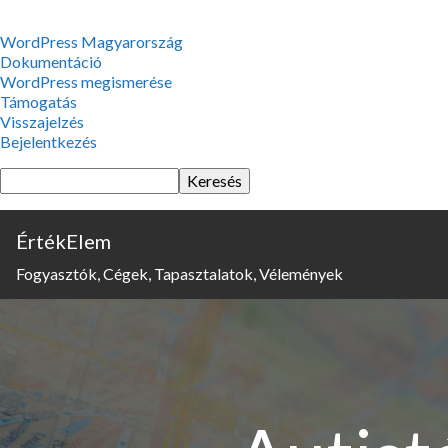
WordPress,
WordPress Magyarország
a
Dokumentáció
csodás
WordPress megismerése
Támogatás
Visszajelzés
Bejelentkezés
Keresés
ÉrtékElem
Fogyasztók, Cégek, Tapasztalatok, Vélemények