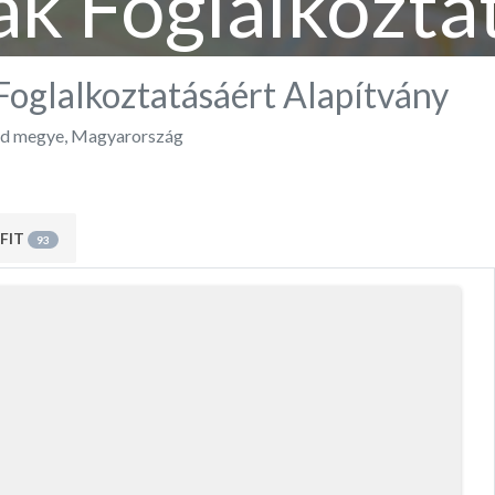
ák Foglalkozta
Alapítvány
Foglalkoztatásáért Alapítvány
d megye
,
Magyarország
FIT
93