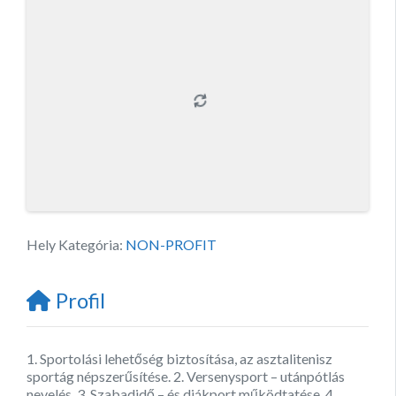
Hely Kategória:
NON-PROFIT
Profil
1. Sportolási lehetőség biztosítása, az asztalitenisz
sportág népszerűsítése. 2. Versenysport – utánpótlás
nevelés. 3. Szabadidő – és diákport működtatése. 4.