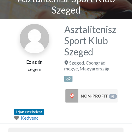
Szeged
Asztalitenisz
Sport Klub
Szeged
Ez az én
Szeged
,
Csongrád
megye
,
Magyarország
cégem
NON-PROFIT
93
Írjon értékelést
Kedvenc