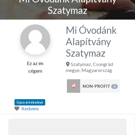
Szatymaz
Mi Óvodánk
Alapítvány
Szatymaz
Ez az én
Szatymaz
,
Csongrád
megye
,
Magyarország
cégem
NON-PROFIT
4
Írjon értékelést
Kedvenc