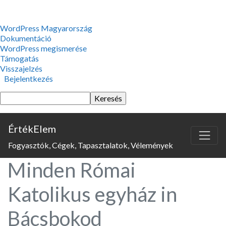
WordPress,
WordPress Magyarország
a
Dokumentáció
csodás
WordPress megismerése
Támogatás
Visszajelzés
Bejelentkezés
Keresés
ÉrtékElem
Fogyasztók, Cégek, Tapasztalatok, Vélemények
Minden Római
Katolikus egyház in
Bácsbokod