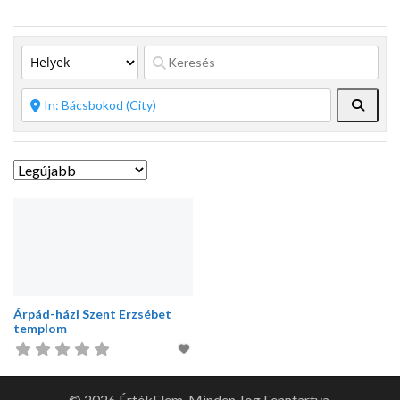
Keres
Árpád-házi Szent Erzsébet
templom
© 2026 ÉrtékElem. Minden Jog Fenntartva.