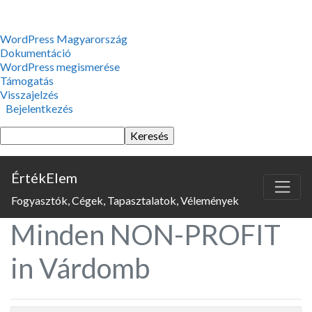
WordPress,
WordPress Magyarország
a
Dokumentáció
csodás
WordPress megismerése
Támogatás
Visszajelzés
Bejelentkezés
Keresés
ÉrtékElem
Fogyasztók, Cégek, Tapasztalatok, Vélemények
Minden NON-PROFIT
in Várdomb