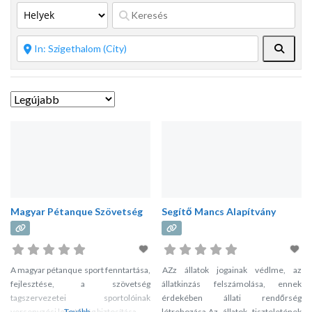
Keres
Magyar Pétanque Szövetség
Segítő Mancs Alapítvány
A magyar pétanque sport fenntartása,
AZz állatok jogainak védlme, az
fejlesztése, a szövetség
állatkinzás felszámolása, ennek
tagszervezetei sportolóinak
érdekében állati rendőrség
versenyzési lehetőség biztosítása.
Tovább...
létrehozása.Az állatok tiszteletének