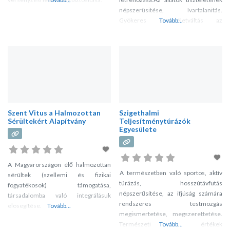
népszerüsitése, Ivartalanitás.
Gyökeres szemléletváltás az
Tovább...
állattartási kultura népszerüsitése.
Szent Vitus a Halmozottan
Szigethalmi
Sérültekért Alapítvány
Teljesítménytúrázók
Egyesülete
A Magyarországon élő halmozottan
A természetben való sportos, aktív
sérültek (szellemi és fizikai
túrázás, hosszútávfutás
fogyatékosok) támogatása,
népszerűsítése, az ifjúság számára
társadalomba való integrálásuk
rendszeres testmozgás
elosegítése.
Tovább...
megismertetése, megszerettetése.
Természeti értékek
Tovább...