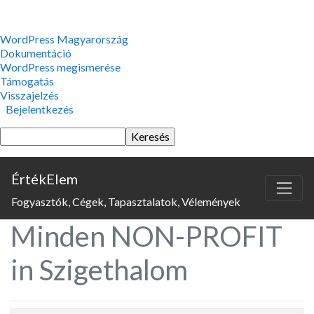
WordPress,
WordPress Magyarország
a
Dokumentáció
csodás
WordPress megismerése
Támogatás
Visszajelzés
Bejelentkezés
Keresés
ÉrtékElem
Fogyasztók, Cégek, Tapasztalatok, Vélemények
Minden NON-PROFIT
in Szigethalom