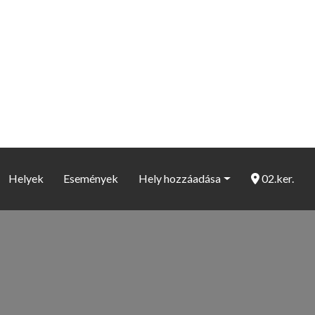
Helyek
Események
Hely hozzáadása
02.ker.