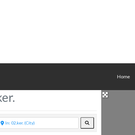
Home
er.
Keresés