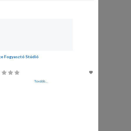
ce Fogyasztó Stúdió
Tovább...