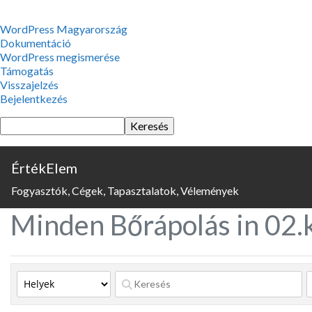
WordPress,
WordPress Magyarország
a
Dokumentáció
csodás
WordPress megismerése
Támogatás
Visszajelzés
Bejelentkezés
Keresés
ÉrtékElem
Fogyasztók, Cégek, Tapasztalatok, Vélemények
Minden Bőrápolás in 02.k