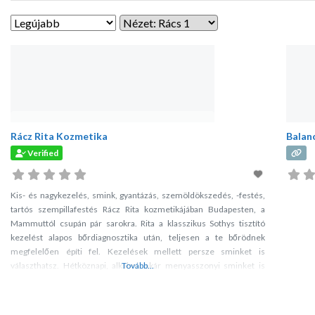
Rácz Rita Kozmetika
Balan
Verified
Kis- és nagykezelés, smink, gyantázás, szemöldökszedés, -festés,
tartós szempillafestés Rácz Rita kozmetikájában Budapesten, a
Mammuttól csupán pár sarokra. Rita a klasszikus Sothys tisztító
kezelést alapos bőrdiagnosztika után, teljesen a te bőrödnek
megfelelően építi fel. Kezelések mellett persze sminket is
választhatsz. Hétköznapi, alkalmi, akár menyasszonyi sminket is
Tovább...
kérhetsz.