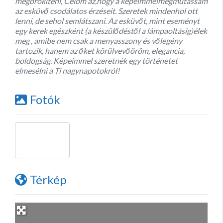
megörökíteni, Célom az,hogy a képeimmelmegmutassam
az esküvő csodálatos érzéseit. Szeretek mindenhol ott
lenni, de sehol semlátszani. Az esküvőt, mint eseményt
egy kerek egészként (a készülődéstől a lámpaoltásig)élek
meg , amibe nem csak a menyasszony és vőlegény
tartozik, hanem az őket körülvevőöröm, elegancia,
boldogság. Képeimmel szeretnék egy történetet
elmesélni a Ti nagynapotokról!
Fotók
Térkép