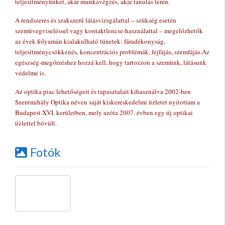
teljesítményünket, akár munkavégzés, akár tanulás terén.
A rendszeres és szakszerű látásvizsgálattal – szükség esetén
szemüvegviseléssel vagy kontaktlencse-használattal – megelőzhetők
az évek folyamán kialakulható tünetek: fáradékonyság,
teljesítménycsökkenés, koncentrációs problémák, fejfájás, szemfájás.Az
egészség-megőrzéshez hozzá kell, hogy tartozzon a szemünk, látásunk
védelme is.
Az optika piac lehetőségeit és tapasztalait kihasználva 2002-ben
Szentmihály Optika néven saját kiskereskedelmi üzletet nyítottam a
Budapest XVI. kerületben, mely azóta 2007. évben egy új optikai
üzlettel bövült.
Fotók