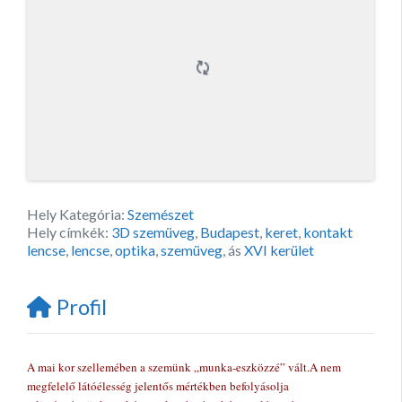
Hely Kategória:
Szemészet
Hely címkék:
3D szemüveg
,
Budapest
,
keret
,
kontakt
lencse
,
lencse
,
optika
,
szemüveg
, ás
XVI kerület
Profil
A mai kor szellemében a szemünk „munka-eszközzé” vált.A nem
megfelelő látóélesség jelentős mértékben befolyásolja