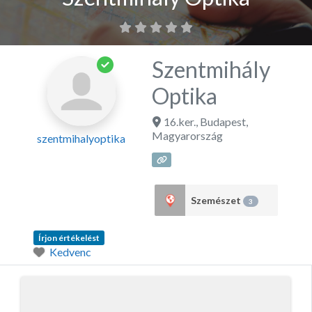
Szentmihály
Optika
16.ker.
,
Budapest
,
Magyarország
szentmihalyoptika
Szemészet
3
Írjon értékelést
Kedvenc