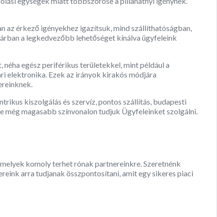
lási egységek miatt többszöröse a pillanatnyi igénynek.
an az érkező igényekhez igazítsuk, mind szállíthatóságban,
árban a legkedvezőbb lehetőséget kínálva ügyfeleink
 néha egész periférikus területekkel, mint például a
ri elektronika. Ezek az irányok kirakós módjára
ereinknek.
ikus kiszolgálás és szervíz, pontos szállítás, budapesti
e még magasabb színvonalon tudjuk Ügyfeleinket szolgálni.
 melyek komoly terhet rónak partnereinkre. Szeretnénk
ereink arra tudjanak összpontosítani, amit egy sikeres piaci