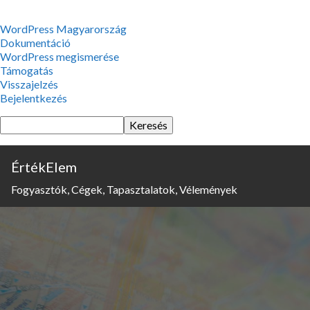
WordPress,
WordPress Magyarország
a
Dokumentáció
csodás
WordPress megismerése
Támogatás
Visszajelzés
Bejelentkezés
Keresés
ÉrtékElem
Fogyasztók, Cégek, Tapasztalatok, Vélemények