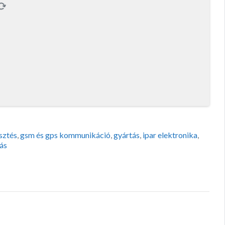
esztés
,
gsm és gps kommunikáció
,
gyártás
,
ipar elektronika
,
tás