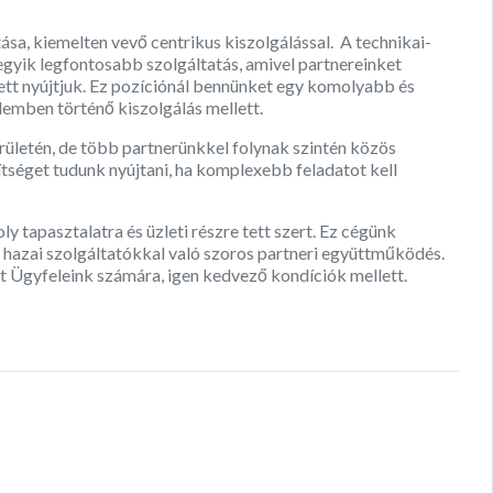
ása, kiemelten vevő centrikus kiszolgálással. A technikai-
 egyik legfontosabb szolgáltatás, amivel partnereinket
ett nyújtjuk. Ez pozíciónál bennünket egy komolyabb és
emben történő kiszolgálás mellett.
erületén, de több partnerünkkel folynak szintén közös
ítséget tudunk nyújtani, ha komplexebb feladatot kell
apasztalatra és üzleti részre tett szert. Ez cégünk
 hazai szolgáltatókkal való szoros partneri együttműködés.
at Ügyfeleink számára, igen kedvező kondíciók mellett.