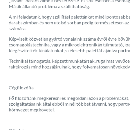
„kívánt” darabszámok beszerezése. Ez sok esetben a csomago
Másik állandó probléma a szállíthatóság.
A mi feladatunk, hogy szállítási palettánkat minél pontosabb
darabszámban és nem utolsó sorban pedig természetesen az 
számára.
Képviselt közvetlen gyártó vonalaink száma évről évre bővűlt,
csomagolástechnika, vagy a mikroelektronikán túlmutató, ipa
kiegészítették kínálatunkat, szélesebb palettát ajánlva partn
Technikai támogatás, képzett munkatársak, rugalmas vevőcentr
raktározás mind hozzájárulnak, hogy folyamatosan növekedv
Cégfilozófia
Fő filozófiánk megkeresni és megoldani azon a problémákat,
szolgáltatásaink által ebből minél többet átvenni, hogy partn
környezet megkövetel.