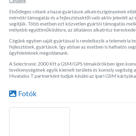
Céljaink
Elsődleges célunk a hazai gyártások alkatrészigényeinek ellát
mérnöki támogatás és a fejlesztésektől való aktív jelenlét az
segítjük. Több esetben ezt közvetlen gyártói támogatás mell
mélyebb együttműködésre, az általános alkatrész kereskedel
Cégünk egyben saját gyártással is rendelkezik a telemetria t
fejlesztések, gyártások. Így abban az esetben is hathatós seg
ügyfeleinknek megoldanunk.
A Selectronic 2000 Kft a GSM/GPS témakörökben igen komoly t
tevékenységének egyik kiemelt területe és komoly segítség a
Hivatalos T partnerként tudjuk kínálni az ipari GSM kártyák
Fotók