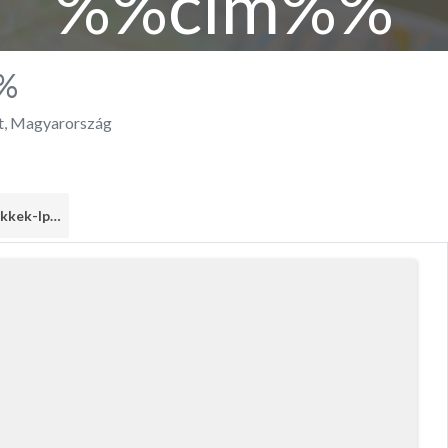
%%cím%%
%
t
,
Magyarország
Műszaki cikkek-Iparcikkek
2