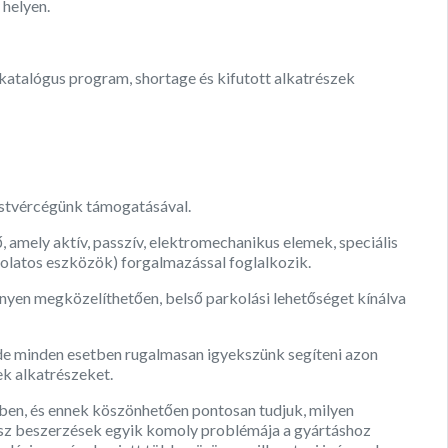
 helyen.
katalógus program, shortage és kifutott alkatrészek
estvércégünk támogatásával.
, amely aktív, passzív, elektromechanikus elemek, speciális
latos eszközök) forgalmazással foglalkozik.
nnyen megközelíthetően, belső parkolási lehetőséget kínálva
e minden esetben rugalmasan igyekszünk segíteni azon
ek alkatrészeket.
ében, és ennek köszönhetően pontosan tudjuk, milyen
ész beszerzések egyik komoly problémája a gyártáshoz