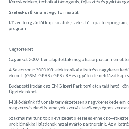
Kereskedelem, technikai támogatás, fejlesztés és gyártás egy
Széleskörű kínálat egy forrásból.
Közvetlen gyártói kapcsolatok, széles körű partnerprogram, 
program
Cégtörténet
Cégünket 2007-ben alapítottuk meg a hazai piacon, német t
A Selectronic 2000 Kft. elektronikai alkatrész nagykereskedő
elemek (GSM-GPRS / GPS / RF és egyéb telemetriával kapcso
Budapesti irodánk az EMG Ipari Park területén található, kö
Ügyfeleinknek.
Működésünk fő vonala természetesen a nagykereskedelem, d
megkereséseknél is, amelyek szerviz tevékenységhez keresn
Szakmai múltunk több évtizedet ölel fel és ennek következt
problémákkal küzdenek hazai gyártó partnereink. Az alkatr