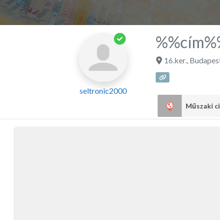
%%cím%
16.ker.
,
Budapes
seltronic2000