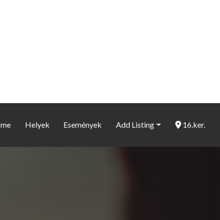
ome
Helyek
Események
Add Listing
16.ker.