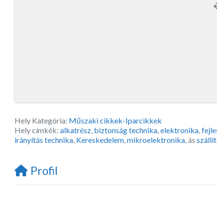
Hely Kategória:
Műszaki cikkek-Iparcikkek
Hely címkék:
alkatrész
,
biztonság technika
,
elektronika
,
fejl
irányítás technika
,
Kereskedelem
,
mikroelektronika
, ás
szállí
Profil