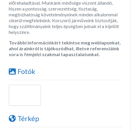
előrehaladtával. Munkánk minősége viszont állandó,
hiszen a pontosság, szervezettség, tisztaság,
megbízhatóság követelményeinek minden alkalommal
sikerül megfelelnünk. Korszerű járműveink biztosítják,
hogy szállítmányaink teljes épségben jutnak el a kijelölt
helyszínre.
További információkért tekintse meg weblapunkat,
ahol árainkról is tájékozódhat, illetve referenciáink
sora is fémjelzi szakmai tapasztalatunkat.
Fotók
Térkép