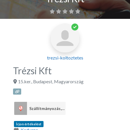
trezsi-koltoztetes
Trézsi Kft
15.ker.
,
Budapest
,
Magyarország
Szállítmányozás, fuvarozás
1
Írjon értékelést
Kedvenc