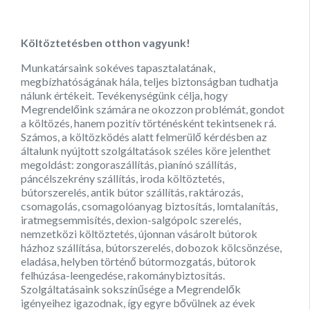
Költöztetésben otthon vagyunk!
Munkatársaink sokéves tapasztalatának,
megbízhatóságának hála, teljes biztonságban tudhatja
nálunk értékeit. Tevékenységünk célja, hogy
Megrendelőink számára ne okozzon problémát, gondot
a költözés, hanem pozitív történésként tekintsenek rá.
Számos, a költözködés alatt felmerülő kérdésben az
általunk nyújtott szolgáltatások széles köre jelenthet
megoldást: zongoraszállítás, pianínó szállítás,
páncélszekrény szállítás, iroda költöztetés,
bútorszerelés, antik bútor szállítás, raktározás,
csomagolás, csomagolóanyag biztosítás, lomtalanítás,
iratmegsemmisítés, dexion-salgópolc szerelés,
nemzetközi költöztetés, újonnan vásárolt bútorok
házhoz szállítása, bútorszerelés, dobozok kölcsönzése,
eladása, helyben történő bútormozgatás, bútorok
felhúzása-leengedése, rakománybiztosítás.
Szolgáltatásaink sokszínűsége a Megrendelők
igényeihez igazodnak, így egyre bővülnek az évek