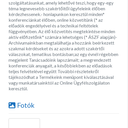
szolgáltatásunkat, amely lehetővé teszi, hogy egy-egy
téma legnevesebb szakértőitől ügyfeleink élőben
kérdezhessenek.- honlapunkon keresztül minden*
konferenciánkat élőben, online közvetítünk (* az
előadók engedélyével és a technikai feltételek
függvényében. Az élő közvetítés megtekintése minden
aktív előfizetőnk* számára lehetséges (* ÁSZF alapján)-
Archívumainkban megtalálhatja a hozzánk beérkezett
szakmai kérdéseket és az azokra adott szakértői
válaszokat, tematikus bontásban;az egy évnél régebben
megjelent Tanácsadóink lapszámait; a megrendezett
konferenciák anyagait, a későbbiekben az előadások
teljes felvételével együtt További részletekről
tájékozódhat a Termékeink menüpont kiválasztásával
vagy munkatársainktól az Online Ügyfélszolgálaton
keresztül.
Fotók