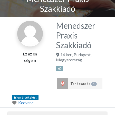
Szakkiadó
Menedszer
Praxis
Szakkiadó
Ez az én
14.ker.
,
Budapest
,
Magyarország
cégem
Tanácsadás
1
Írjon értékelést
Kedvenc