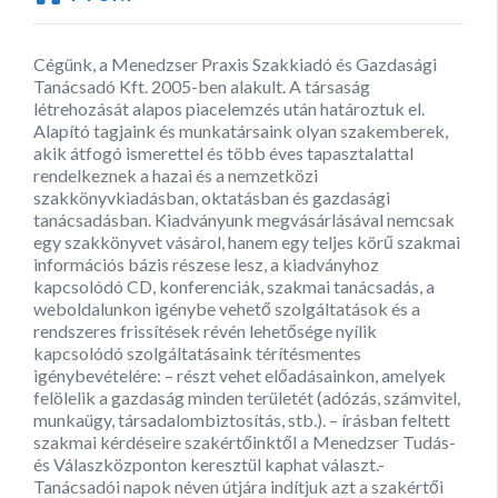
Cégünk, a Menedzser Praxis Szakkiadó és Gazdasági
Tanácsadó Kft. 2005-ben alakult. A társaság
létrehozását alapos piacelemzés után határoztuk el.
Alapító tagjaink és munkatársaink olyan szakemberek,
akik átfogó ismerettel és több éves tapasztalattal
rendelkeznek a hazai és a nemzetközi
szakkönyvkiadásban, oktatásban és gazdasági
tanácsadásban. Kiadványunk megvásárlásával nemcsak
egy szakkönyvet vásárol, hanem egy teljes körű szakmai
információs bázis részese lesz, a kiadványhoz
kapcsolódó CD, konferenciák, szakmai tanácsadás, a
weboldalunkon igénybe vehető szolgáltatások és a
rendszeres frissítések révén lehetősége nyílik
kapcsolódó szolgáltatásaink térítésmentes
igénybevételére: – részt vehet előadásainkon, amelyek
felölelik a gazdaság minden területét (adózás, számvitel,
munkaügy, társadalombiztosítás, stb.). – írásban feltett
szakmai kérdéseire szakértőinktől a Menedzser Tudás-
és Válaszközponton keresztül kaphat választ.-
Tanácsadói napok néven útjára indítjuk azt a szakértői