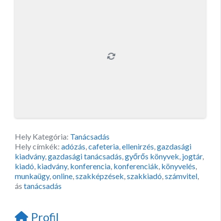
Hely Kategória:
Tanácsadás
Hely címkék:
adózás
,
cafeteria
,
ellenirzés
,
gazdasági
kiadvány
,
gazdasági tanácsadás
,
győrős könyvek
,
jogtár
,
kiadó
,
kiadvány
,
konferencia
,
konferenciák
,
könyvelés
,
munkaügy
,
online
,
szakképzések
,
szakkiadó
,
számvitel
,
ás
tanácsadás
Profil