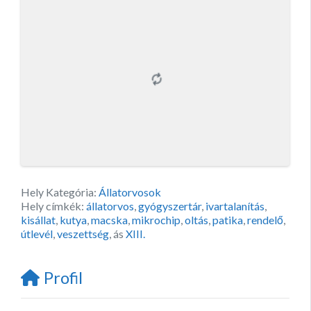
Hely Kategória:
Állatorvosok
Hely címkék:
állatorvos
,
gyógyszertár
,
ivartalanítás
,
kisállat
,
kutya
,
macska
,
mikrochip
,
oltás
,
patika
,
rendelő
,
útlevél
,
veszettség
, ás
XIII.
Profil