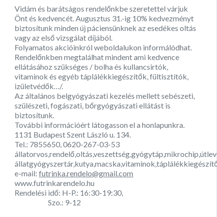
Vidám és barátságos rendelőnkbe szeretettel várjuk
Önt és kedvencét. Augusztus 31.-ig 10% kedvezményt
biztosítunk minden új páciensünknek az esedékes oltás
vagy az első vizsgálat díjából.
Folyamatos akcióinkról weboldalukon informálódhat.
Rendelőnkben megtalálhat mindent ami kedvence
ellátásához szükséges / bolha és kullancsirtók,
vitaminok és egyéb táplálékkiegészítők, fültisztítók,
izületvédők…/.
Az általános belgyógyászati kezelés mellett sebészeti,
szülészeti, fogászati, bőrgyógyászati ellátást is
biztosítunk.
További információért látogasson el a honlapunkra.
1131 Budapest Szent László u. 134.
Tel.: 7855650, 0620-267-03-53
állatorvos,rendelő,oltás,veszettség,gyógytáp,mikrochip,útlev
állatgyógyszertár,kutya,macska,vitaminok,táplálékkiegészítők
e-mail:
futrinka.rendelo@gmail.com
www.futrinkarendelo.hu
Rendelési idő: H-P.: 16:30-19:30,
Szo.: 9-12