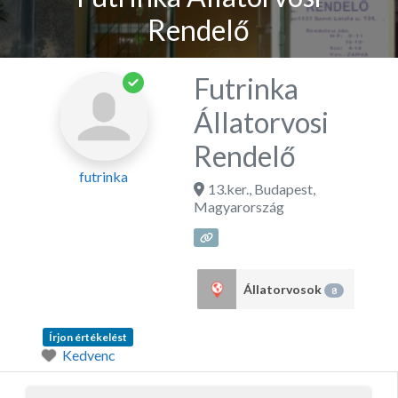
Rendelő
Futrinka
Állatorvosi
Rendelő
futrinka
13.ker.
,
Budapest
,
Magyarország
Állatorvosok
8
Írjon értékelést
Kedvenc