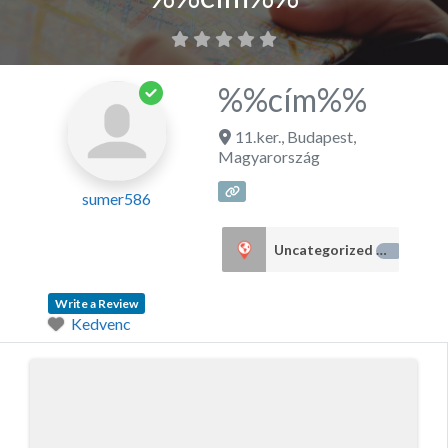
%%cím%%
11.ker.
,
Budapest
,
Magyarország
sumer586
Uncategorized
24
Write a Review
Kedvenc