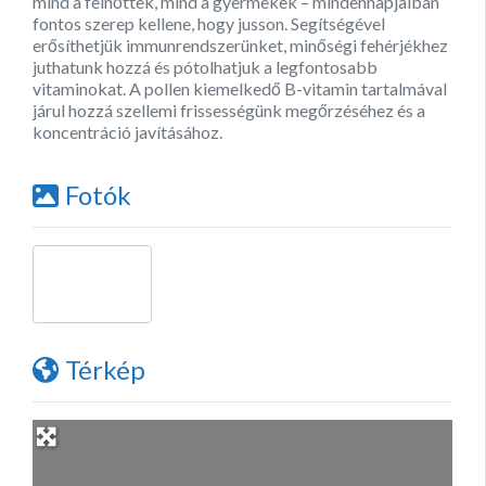
mind a felnőttek, mind a gyermekek – mindennapjaiban
fontos szerep kellene, hogy jusson. Segítségével
erősíthetjük immunrendszerünket, minőségi fehérjékhez
juthatunk hozzá és pótolhatjuk a legfontosabb
vitaminokat. A pollen kiemelkedő B-vitamin tartalmával
járul hozzá szellemi frissességünk megőrzéséhez és a
koncentráció javításához.
Fotók
Térkép