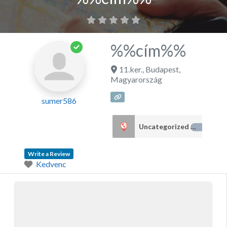
%%cím%%
11.ker.
,
Budapest
,
Magyarország
sumer586
Uncategorized
24
Write a Review
Kedvenc