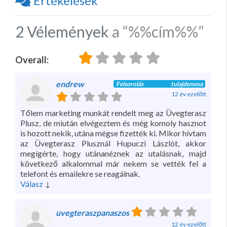
Értékelések
2 Vélemények
a
“%%cím%%”
Overall:
endrew
Felsorolás tulajdonosa
12 év ezelőtt
Tőlem marketing munkát rendelt meg az Üvegterasz
Plusz, de miután elvégeztem és még komoly hasznot
is hozott nekik, utána mégse fizették ki. Mikor hívtam
az Üvegterasz Plusznál Hupuczi Lászlót, akkor
megígérte, hogy utánanéznek az utalásnak, majd
következő alkalommal már nekem se vették fel a
telefont és emailekre se reagálnak.
Válasz
↓
uvegteraszpanaszos
12 év ezelőtt