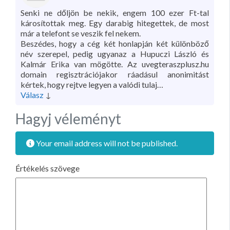
Senki ne dőljön be nekik, engem 100 ezer Ft-tal
károsítottak meg. Egy darabig hitegettek, de most
már a telefont se veszik fel nekem.
Beszédes, hogy a cég két honlapján két különböző
név szerepel, pedig ugyanaz a Hupuczi László és
Kalmár Erika van mögötte. Az uvegteraszplusz.hu
domain regisztrációjakor ráadásul anonimitást
kértek, hogy rejtve legyen a valódi tulaj…
Válasz
↓
Hagyj véleményt
Your email address will not be published.
Értékelés szövege