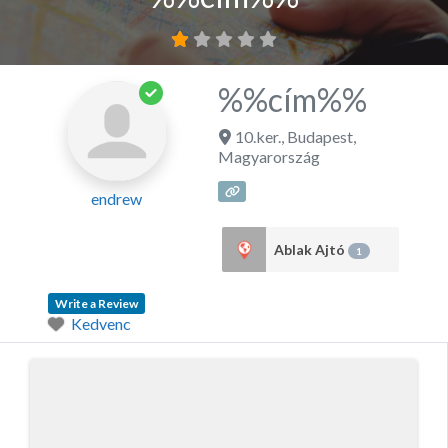
%%cím%%
10.ker.
,
Budapest
,
Magyarország
endrew
Ablak Ajtó
1
Write a Review
Kedvenc