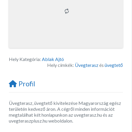
Hely Kategória:
Ablak Ajtó
Hely címkék:
Üvegterasz
és
üvegtető
Profil
Üvegterasz, üvegtető kivitelezése Magyarország egész
területén kedvező áron. A cégről minden információt
megtalálhat két honlapunkon az uvegterasz.hu és az
uvegteraszplusz.hu weboldalon.