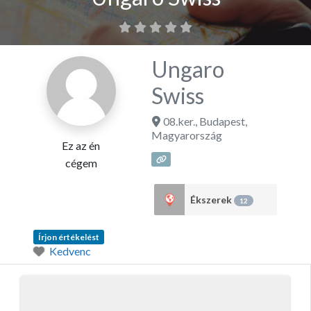
Ungaro
Swiss
08.ker.
,
Budapest
,
Magyarország
Ez az én
cégem
Ékszerek
12
Írjon értékelést
Kedvenc