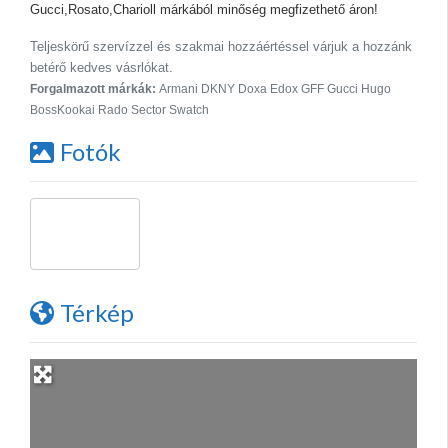
Gucci,Rosato,Charioll márkából minőség megfizethető áron!
Teljeskörű szervízzel és szakmai hozzáértéssel várjuk a hozzánk
betérő kedves vásrlókat.
Forgalmazott márkák:
Armani DKNY Doxa Edox GFF Gucci Hugo
BossKookai Rado Sector Swatch
Fotók
Térkép