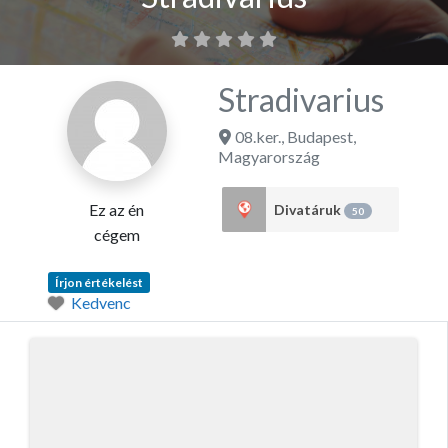
Stradivarius
08.ker.
,
Budapest
,
Magyarország
Ez az én
Divatáruk
50
cégem
Írjon értékelést
Kedvenc