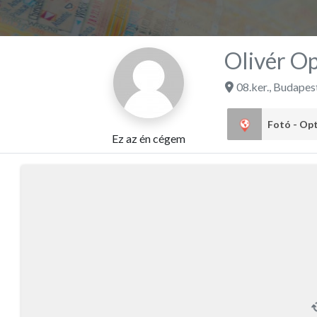
Olivér Op
08.ker.
,
Budapes
Fotó - Op
Ez az én cégem