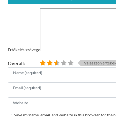
Értékelés szövege
Válasszon értékel
Overall:
Name
Email
Website
Save my name, email, and website in this browser for the 