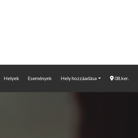
Helyek
Események
Hely hozzáadása
08.ker.