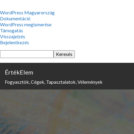
WordPress,
WordPress Magyarország
a
Dokumentáció
csodás
WordPress megismerése
Támogatás
Visszajelzés
Bejelentkezés
Keresés
ÉrtékElem
Fogyasztók, Cégek, Tapasztalatok, Vélemények