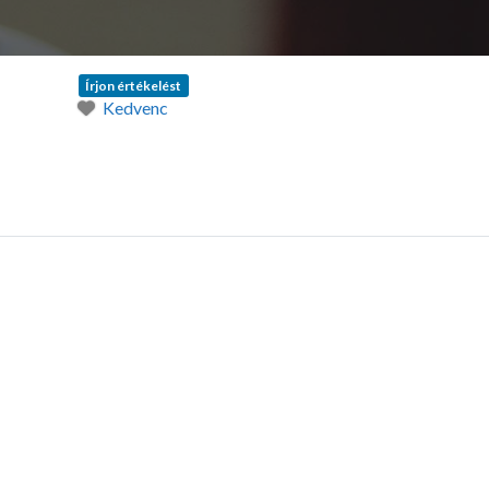
Írjon értékelést
Kedvenc