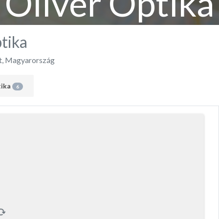
Olivér Optika
tika
t
,
Magyarország
tika
6