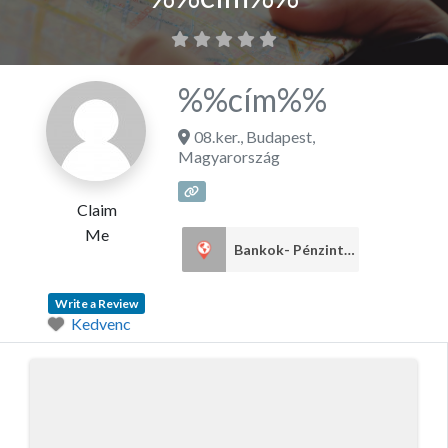
%%cím%%
08.ker.
,
Budapest
,
Magyarország
Claim
Me
Bankok- Pénzintézetek
18
Write a Review
Kedvenc