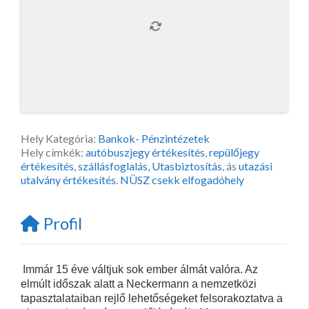
Hely Kategória:
Bankok- Pénzintézetek
Hely címkék:
autóbuszjegy értékesítés
,
repülőjegy
értékesítés
,
szállásfoglalás
,
Utasbiztosítás
, ás
utazási
utalvány értékesítés. NÜSZ csekk elfogadóhely
Profil
Immár 15 éve váltjuk sok ember álmát valóra. Az
elmúlt időszak alatt a Neckermann a nemzetközi
tapasztalataiban rejlő lehetőségeket felsorakoztatva a