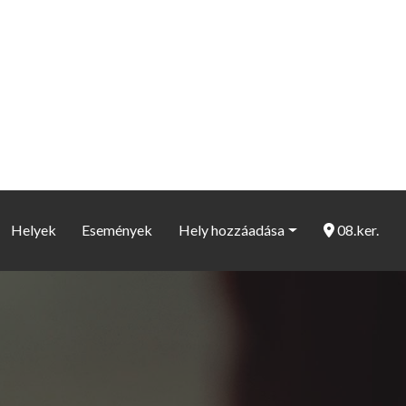
Helyek
Események
Hely hozzáadása
08.ker.