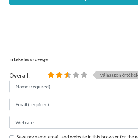
Értékelés szövege
Válasszon értékel
Overall:
Name
Email
Website
Save my name, email, and website in this browser for the 