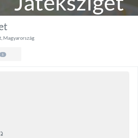
Játéksziget
et
t
,
Magyarország
5