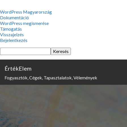
WordPress,
WordPress Magyarország
a
Dokumentáció
csodás
WordPress megismerése
Támogatás
Visszajelzés
Bejelentkezés
Keresés
ÉrtékElem
Fogyasztók, Cégek, Tapasztalatok, Vélemények