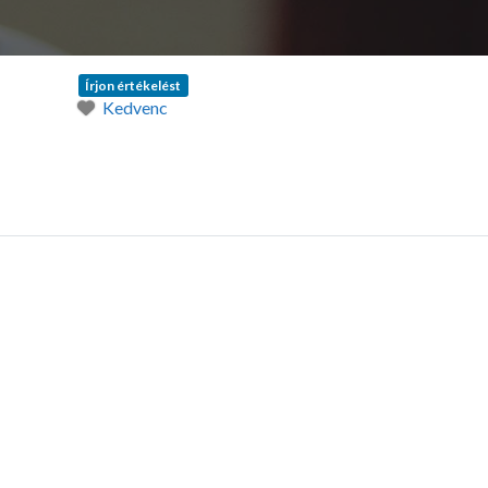
Írjon értékelést
Kedvenc