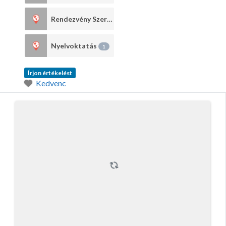
Rendezvény Szervezés
1
Nyelvoktatás
1
Írjon értékelést
Kedvenc