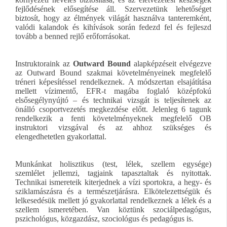
fejlődésének elősegítése áll. Szervezetünk lehetőséget
biztosít, hogy az élmények világát használva tanteremként,
valódi kalandok és kihívások során fedezd fel és fejleszd
tovább a benned rejlő erőforrásokat.
Instruktoraink az
Outward Bound
alapképzéseit elvégezve
az Outward Bound szakmai követelményeinek megfelelő
tréneri képesítéssel rendelkeznek. A módszertan elsajátítása
mellett vízimentő, EFR-t magába foglaló középfokú
elsősegélynyújtó – és technikai vizsgát is teljesítenek az
önálló csoportvezetés megkezdése előtt. Jelenleg 6 tagunk
rendelkezik a fenti követelményeknek megfelelő OB
instruktori vizsgával és az ahhoz szükséges és
elengedhetetlen gyakorlattal.
Munkánkat holisztikus (test, lélek, szellem egysége)
szemlélet jellemzi, tagjaink tapasztaltak és nyitottak.
Technikai ismereteik kiterjednek a vízi sportokra, a hegy- és
sziklamászásra és a természetjárásra. Elkötelezettségük és
lelkesedésük mellett jó gyakorlattal rendelkeznek a lélek és a
szellem ismeretében. Van köztünk szociálpedagógus,
pszichológus, közgazdász, szociológus és pedagógus is.