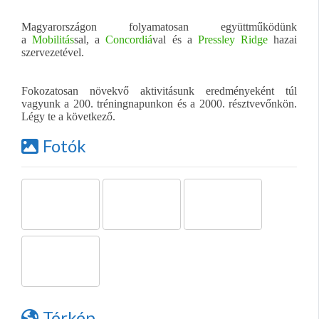
Magyarországon folyamatosan együttműködünk
a
Mobilitás
sal, a
Concordiá
val és a
Pressley Ridge
hazai
szervezetével.
Fokozatosan növekvő aktivitásunk eredményeként túl
vagyunk a 200. tréningnapunkon és a 2000. résztvevőnkön.
Légy te a következő.
Fotók
Térkép