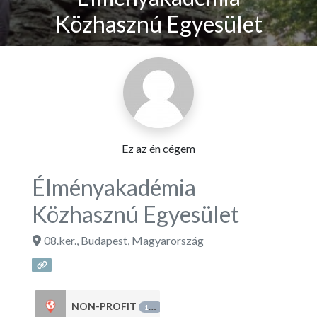
Közhasznú Egyesület
Ez az én cégem
Élményakadémia
Közhasznú Egyesület
08.ker.
,
Budapest
,
Magyarország
NON-PROFIT
108