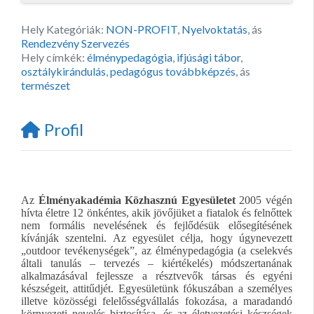
Hely Kategóriák:
NON-PROFIT
,
Nyelvoktatás
, ás
Rendezvény Szervezés
Hely címkék:
élménypedagógia
,
ifjúsági tábor
,
osztálykirándulás
,
pedagógus továbbképzés
, ás
természet
Profil
Az
Élményakadémia Közhasznú Egyesületet
2005 végén
hívta életre 12 önkéntes, akik jövőjüket a fiatalok és felnőttek
nem formális nevelésének és fejlődésük elősegítésének
kívánják szentelni. Az egyesület célja, hogy úgynevezett
„outdoor tevékenységek”, az élménypedagógia (a cselekvés
általi tanulás – tervezés – kiértékelés) módszertanának
alkalmazásával fejlessze a résztvevők társas és egyéni
készségeit, attitűdjét. Egyesületünk fókuszában a személyes
illetve közösségi felelősségvállalás fokozása, a maradandó
környezeti nevelés biztosítása, és az életvezetési készségek