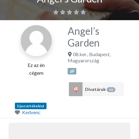
Angel’s
Garden
08.ker.
,
Budapest
,
Magyarország
Ez az én
cégem
Divatáruk
50
Írjon értékelést
Kedvenc