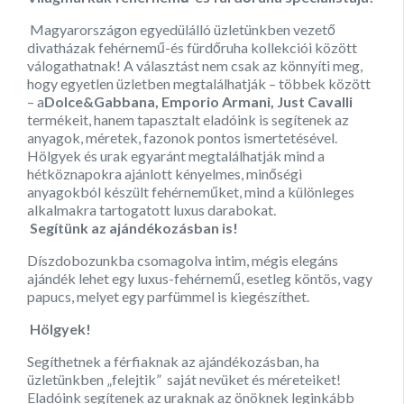
Magyarországon egyedülálló üzletünkben vezető
divatházak fehérnemű-és fürdőruha kollekciói között
válogathatnak! A választást nem csak az könnyíti meg,
hogy egyetlen üzletben megtalálhatják – többek között
– a
Dolce&Gabbana, Emporio Armani, Just Cavalli
termékeit, hanem tapasztalt eladóink is segítenek az
anyagok, méretek, fazonok pontos ismertetésével.
Hölgyek és urak egyaránt megtalálhatják mind a
hétköznapokra ajánlott kényelmes, minőségi
anyagokból készült fehérneműket, mind a különleges
alkalmakra tartogatott luxus darabokat.
Segítünk az ajándékozásban is!
Díszdobozunkba csomagolva intim, mégis elegáns
ajándék lehet egy luxus-fehérnemű, esetleg köntös, vagy
papucs, melyet egy parfümmel is kiegészíthet.
Hölgyek!
Segíthetnek a férfiaknak az ajándékozásban, ha
üzletünkben „felejtik”
saját nevüket és méreteiket!
Eladóink segítenek az uraknak az önöknek leginkább