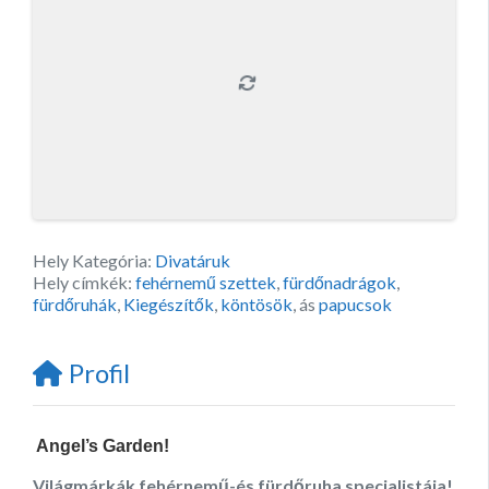
Hely Kategória:
Divatáruk
Hely címkék:
fehérnemű szettek
,
fürdőnadrágok
,
fürdőruhák
,
Kiegészítők
,
köntösök
, ás
papucsok
Profil
Angel’s Garden!
Világmárkák fehérnemű-és fürdőruha specialistája!