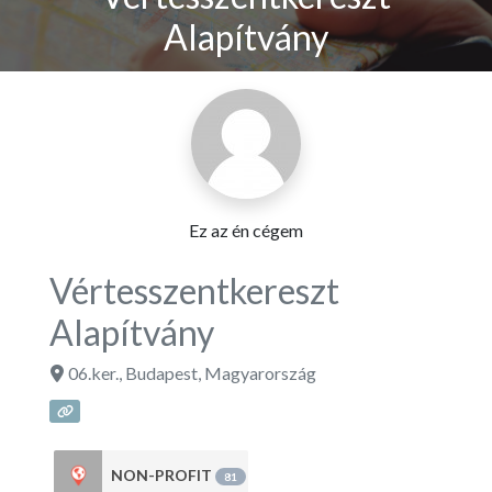
Alapítvány
Ez az én cégem
Vértesszentkereszt
Alapítvány
06.ker.
,
Budapest
,
Magyarország
NON-PROFIT
81