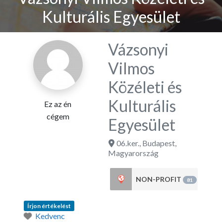
Kulturális Egyesület
Vázsonyi
Vilmos
Közéleti és
Kulturális
Ez az én
cégem
Egyesület
06.ker.
,
Budapest
,
Magyarország
NON-PROFIT
81
Írjon értékelést
Kedvenc