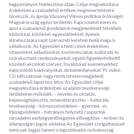
hagyományok felélesztése útján. Céljai megvalósítása
érdekében a szabadelvű értékek megismertetésére
törekszik, és ápolja Vázsonyi Vilmos politikai örökségét
Magyarország egész területén. Kapcsolatot keres és
ápol a szabadelvű gondolatok megjelenítését felvállaló
klubokkal, körökkel, egyesületekkel, ilyenek
létrehozására saját szervezeti keretein belül maga is
vállalkozik. Az Egyesület a fenti célok érdekében
vitaesteket, előadásokat, konferenciákat, kulturális és
szórakoztató rendezvényeket, egyéb figyelemfelkeltő
közéleti akciókat szervez, továbbá az eseményekhez
kapcsolódó kiadványokat, dokumentumokat ‘Pl. videó,
CD időszakosan vagy rendszeresen megjelenő
szabadelvű lapot hoz létre. Az Egyesület céljai
megvalósítása érdekében az alábbi tevékenységi
területeken működik: – nevelés és oktatás,
képességfejlesztés, ismeretterjesztés – kulturális
tevékenység – környezetvédelem – gyermek- és
ifjúságvédelem – hátrányos helyzetű csoportok
társadalmi esélyegyenlőségének elősegítése – emberi és
állampolgári jogok védelme Az Egyesület szolgáltatásait
nemcsak tagjai, hanem a legszélesebb nyilvánosság