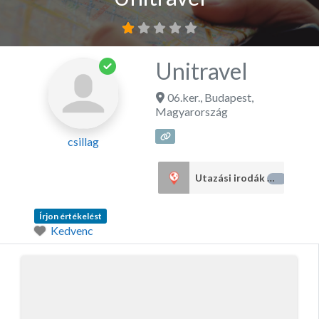
Unitravel
06.ker.
,
Budapest
,
Magyarország
csillag
Utazási irodák
38
Írjon értékelést
Kedvenc