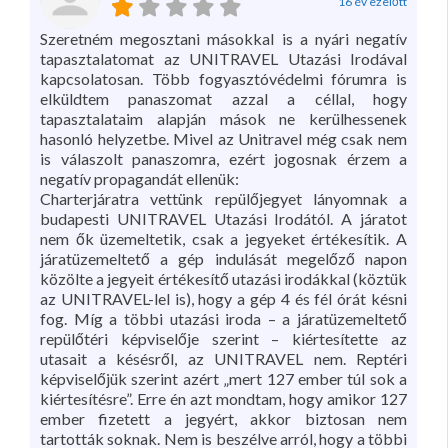
16 év ezelőtt
Szeretném megosztani másokkal is a nyári negatív
tapasztalatomat az UNITRAVEL Utazási Irodával
kapcsolatosan. Több fogyasztóvédelmi fórumra is
elküldtem panaszomat azzal a céllal, hogy
tapasztalataim alapján mások ne kerülhessenek
hasonló helyzetbe. Mivel az Unitravel még csak nem
is válaszolt panaszomra, ezért jogosnak érzem a
negatív propagandát ellenük:
Charterjáratra vettünk repülőjegyet lányomnak a
budapesti UNITRAVEL Utazási Irodától. A járatot
nem ők üzemeltetik, csak a jegyeket értékesítik. A
járatüzemeltető a gép indulását megelőző napon
közölte a jegyeit értékesítő utazási irodákkal (köztük
az UNITRAVEL-lel is), hogy a gép 4 és fél órát késni
fog. Míg a többi utazási iroda – a járatüzemeltető
repülőtéri képviselője szerint – kiértesítette az
utasait a késésről, az UNITRAVEL nem. Reptéri
képviselőjük szerint azért „mert 127 ember túl sok a
kiértesítésre”. Erre én azt mondtam, hogy amikor 127
ember fizetett a jegyért, akkor biztosan nem
tartották soknak. Nem is beszélve arról, hogy a többi