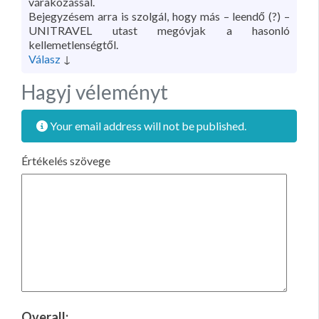
várakozással.
Bejegyzésem arra is szolgál, hogy más – leendő (?) –
UNITRAVEL utast megóvjak a hasonló
kellemetlenségtől.
Válasz
↓
Hagyj véleményt
Your email address will not be published.
Értékelés szövege
Overall: