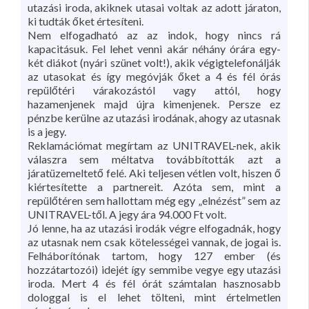
utazási iroda, akiknek utasai voltak az adott járaton,
ki tudták őket értesíteni.
Nem elfogadható az az indok, hogy nincs rá
kapacitásuk. Fel lehet venni akár néhány órára egy-
két diákot (nyári szünet volt!), akik végigtelefonálják
az utasokat és így megóvják őket a 4 és fél órás
repülőtéri várakozástól vagy attól, hogy
hazamenjenek majd újra kimenjenek. Persze ez
pénzbe kerülne az utazási irodának, ahogy az utasnak
is a jegy.
Reklamációmat megírtam az UNITRAVEL-nek, akik
válaszra sem méltatva továbbították azt a
járatüzemeltető felé. Aki teljesen vétlen volt, hiszen ő
kiértesítette a partnereit. Azóta sem, mint a
repülőtéren sem hallottam még egy „elnézést” sem az
UNITRAVEL-től. A jegy ára 94.000 Ft volt.
Jó lenne, ha az utazási irodák végre elfogadnák, hogy
az utasnak nem csak kötelességei vannak, de jogai is.
Felháborítónak tartom, hogy 127 ember (és
hozzátartozói) idejét így semmibe vegye egy utazási
iroda. Mert 4 és fél órát számtalan hasznosabb
dologgal is el lehet tölteni, mint értelmetlen