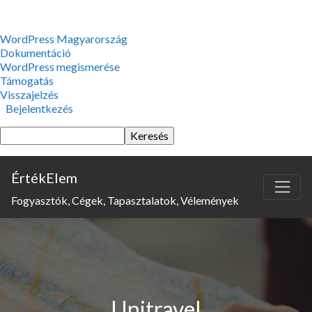
WordPress,
WordPress Magyarország
a
Dokumentáció
csodás
WordPress megismerése
Támogatás
Visszajelzés
Bejelentkezés
Keresés
ÉrtékElem
Fogyasztók, Cégek, Tapasztalatok, Vélemények
Unitravel