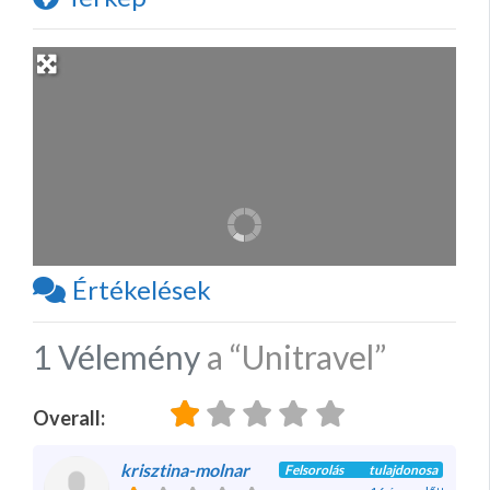
Értékelések
1 Vélemény
a
“Unitravel”
Overall:
krisztina-molnar
Felsorolás tulajdonosa