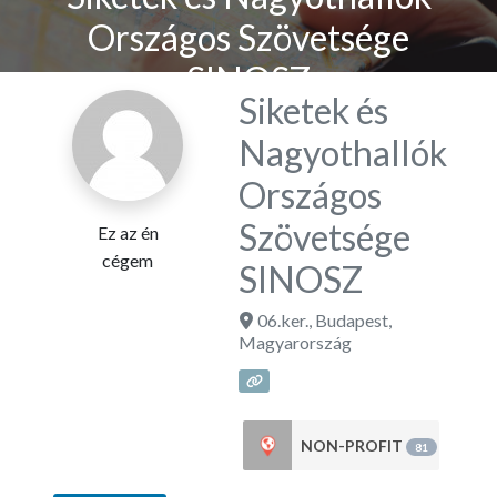
Országos Szövetsége
SINOSZ
Siketek és
Nagyothallók
Országos
Szövetsége
Ez az én
cégem
SINOSZ
06.ker.
,
Budapest
,
Magyarország
NON-PROFIT
81