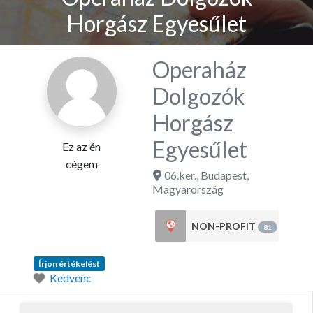
Horgász Egyesűlet
Operaház
Dolgozók
Horgász
Egyesűlet
Ez az én
cégem
06.ker.
,
Budapest
,
Magyarország
NON-PROFIT
81
Írjon értékelést
Kedvenc