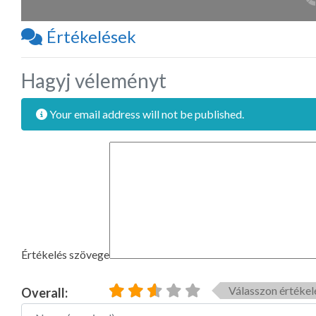
Értékelések
Hagyj véleményt
Your email address will not be published.
Értékelés szövege
Válasszon értékel
Overall:
Name