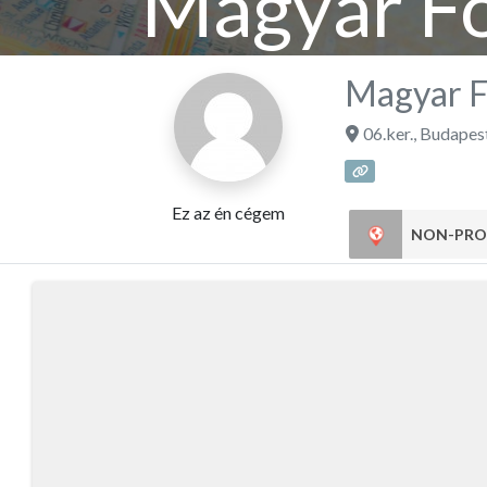
Magyar F
Magyar F
06.ker.
,
Budapes
Ez az én cégem
NON-PRO