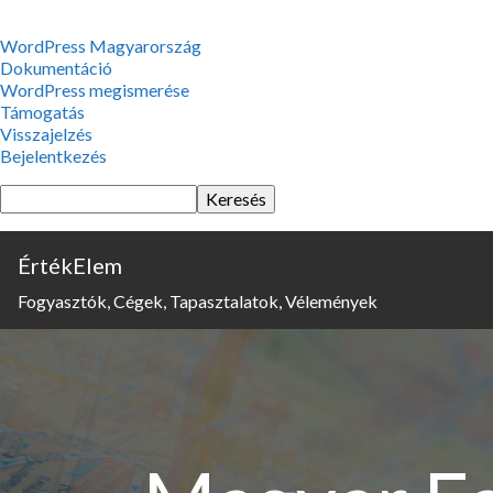
WordPress,
WordPress Magyarország
a
Dokumentáció
csodás
WordPress megismerése
Támogatás
Visszajelzés
Bejelentkezés
Keresés
ÉrtékElem
Fogyasztók, Cégek, Tapasztalatok, Vélemények