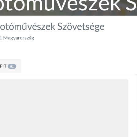
otóművészek S
otóművészek Szövetsége
t
,
Magyarország
FIT
81