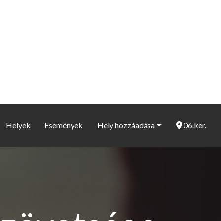
Helyek
Események
Hely hozzáadása
06.ker.