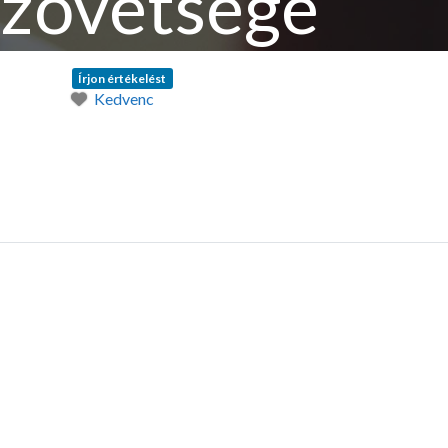
zövetsége
Írjon értékelést
Kedvenc