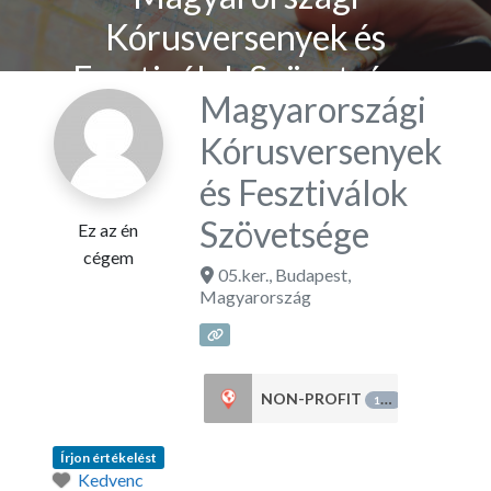
Kórusversenyek és
Fesztiválok Szövetsége
Magyarországi
Kórusversenyek
és Fesztiválok
Szövetsége
Ez az én
cégem
05.ker.
,
Budapest
,
Magyarország
NON-PROFIT
125
Írjon értékelést
Kedvenc