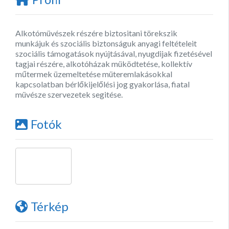
Alkotómüvészek részére biztositani törekszik
munkájuk és szociális biztonságuk anyagi feltételeit
szociális támogatások nyújtásával, nyugdijak fizetésével
tagjai részére, alkotóházak müködtetése, kollektív
műtermek üzemeltetése müteremlakásokkal
kapcsolatban bérlőkijelőlési jog gyakorlása, fiatal
müvésze szervezetek segitése.
Fotók
Térkép