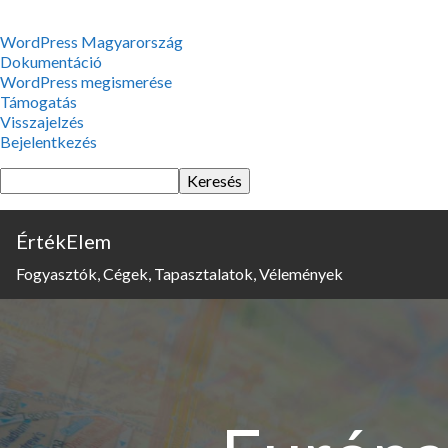
WordPress,
WordPress Magyarország
a
Dokumentáció
csodás
WordPress megismerése
Támogatás
Visszajelzés
Bejelentkezés
Keresés
ÉrtékElem
Fogyasztók, Cégek, Tapasztalatok, Vélemények