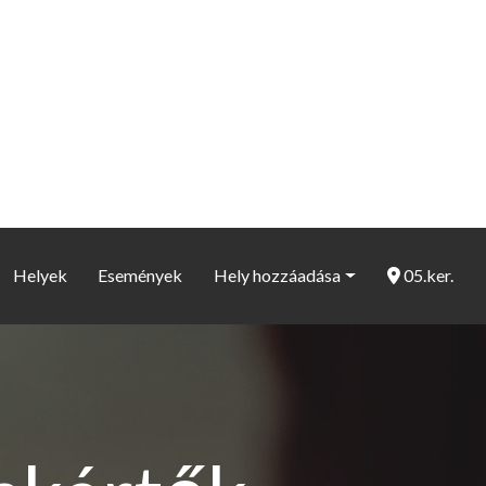
Helyek
Események
Hely hozzáadása
05.ker.