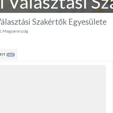
 Választási S
Egyesülete
álasztási Szakértők Egyesülete
t
,
Magyarország
FIT
125