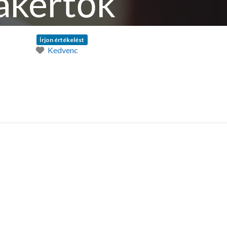
zakértők
Írjon értékelést
Kedvenc