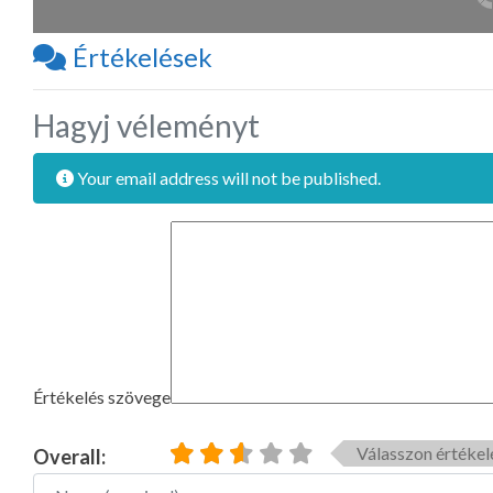
Értékelések
Hagyj véleményt
Your email address will not be published.
Értékelés szövege
Válasszon értékel
Overall:
Name