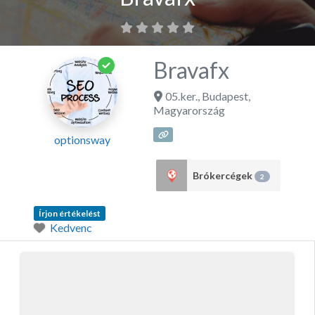
Bravafx
05.ker.
,
Budapest
,
Magyarország
optionsway
Brókercégek
2
Írjon értékelést
Kedvenc