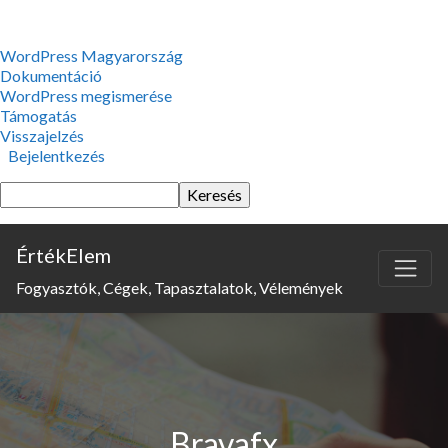
WordPress,
WordPress Magyarország
a
Dokumentáció
csodás
WordPress megismerése
Támogatás
Visszajelzés
Bejelentkezés
Keresés
ÉrtékElem
Fogyasztók, Cégek, Tapasztalatok, Vélemények
Bravafx