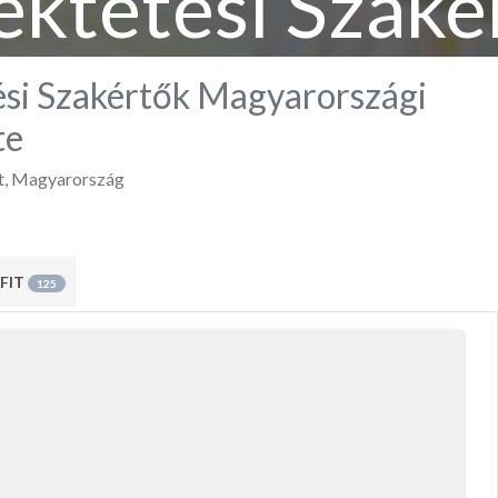
ektetési Szaké
rországi Egye
ési Szakértők Magyarországi
te
t
,
Magyarország
FIT
125