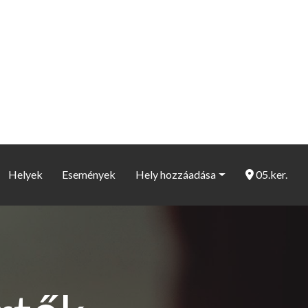
Helyek
Események
Hely hozzáadása
05.ker.