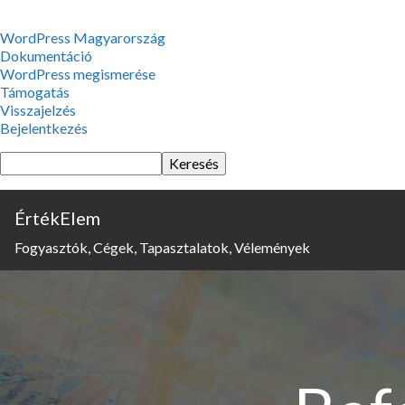
WordPress,
WordPress Magyarország
a
Dokumentáció
csodás
WordPress megismerése
Támogatás
Visszajelzés
Bejelentkezés
Keresés
ÉrtékElem
Fogyasztók, Cégek, Tapasztalatok, Vélemények