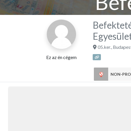
Bef
Magya
Befektet
Egyesüle
05.ker.
,
Budapes
Ez az én cégem
NON-PRO