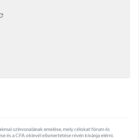
zakmai színvonalának emelése, mely célokat fórum és
e és a CFA oklevél elismertetése révén kívánja elérni.