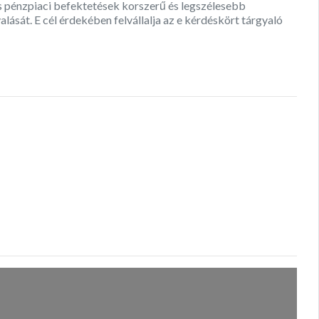
és pénzpiaci befektetések korszerű és legszélesebb
ását. E cél érdekében felvállalja az e kérdéskört tárgyaló