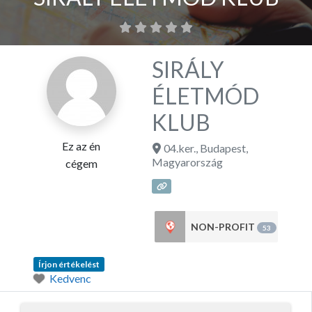
SIRÁLY
ÉLETMÓD
KLUB
Ez az én
04.ker.
,
Budapest
,
Magyarország
cégem
NON-PROFIT
53
Írjon értékelést
Kedvenc