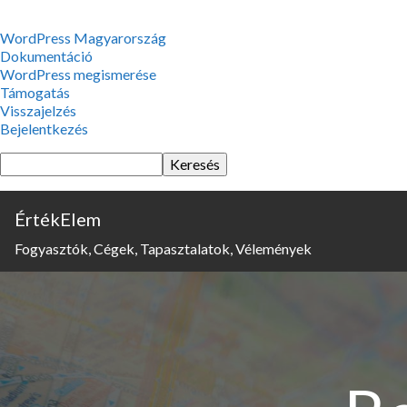
WordPress,
WordPress Magyarország
a
Dokumentáció
csodás
WordPress megismerése
Támogatás
Visszajelzés
Bejelentkezés
Keresés
ÉrtékElem
Fogyasztók, Cégek, Tapasztalatok, Vélemények