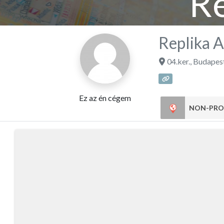
Re
Replika A
04.ker.
,
Budapes
Ez az én cégem
NON-PRO