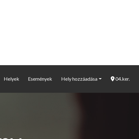
Helyek
Események
Hely hozzáadása
04.ker.