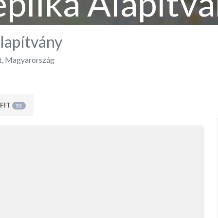
plika Alapítv
lapítvány
t
,
Magyarország
FIT
53