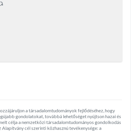
y hozzájáruljon a társadalomtudományok fejlődéséhez, hogy
gújabb gondolatokat, továbbá lehetőséget nyújtson hazai és
iemelt célja a nemzetközi társadalomtudományos gondolkodás
Alapítvány cél szerinti közhasznú tevékenysége: a