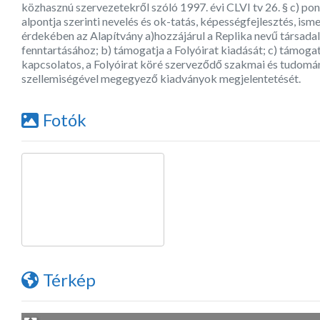
közhasznú szervezetekről szóló 1997. évi CLVI tv 26. § c) pon
alpontja szerinti nevelés és ok-tatás, képességfejlesztés, ism
érdekében az Alapítvány a)hozzájárul a Replika nevű társada
fenntartásához; b) támogatja a Folyóirat kiadását; c) támog
kapcsolatos, a Folyóirat köré szerveződő szakmai és tudomá
szellemiségével megegyező kiadványok megjelentetését.
Fotók
Térkép