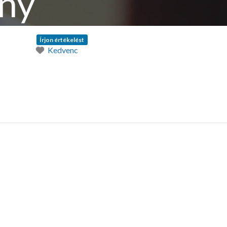
ány
Írjon értékelést
Kedvenc