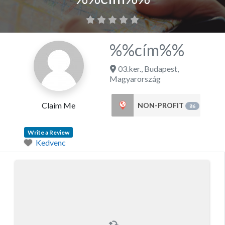
%%cím%%
03.ker.
,
Budapest
,
Magyarország
Claim Me
NON-PROFIT
86
Write a Review
Kedvenc