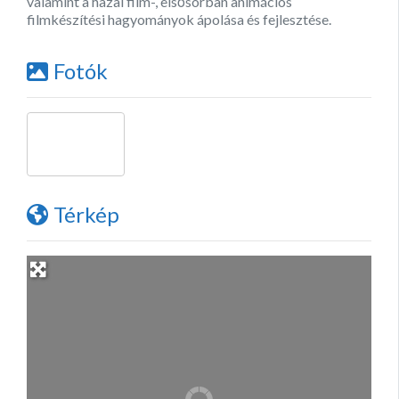
valamint a hazai film-, elsősorban animációs
filmkészítési hagyományok ápolása és fejlesztése.
Fotók
Térkép