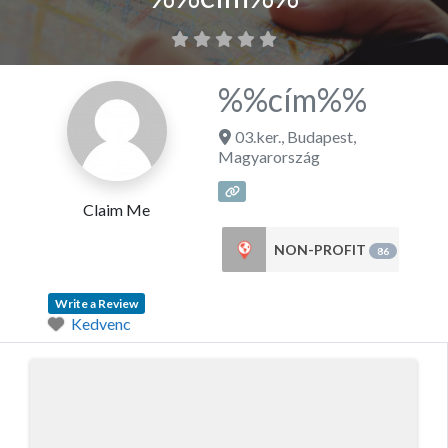
%%cím%%
03.ker.
,
Budapest
,
Magyarország
Claim Me
NON-PROFIT
86
Write a Review
Kedvenc