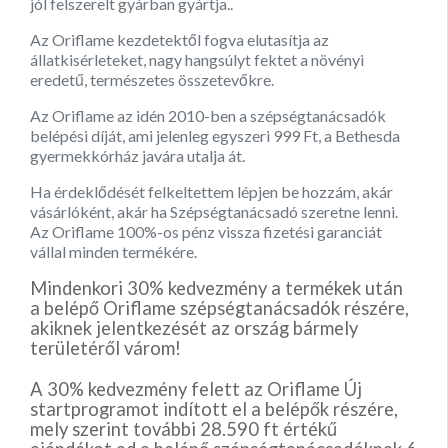
jól felszerelt gyárban gyártja..
Az Oriflame kezdetektől fogva elutasítja az
állatkisérleteket, nagy hangsúlyt fektet a növényi
eredetű, természetes összetevőkre.
Az Oriflame az idén 2010-ben a szépségtanácsadók
belépési díját, ami jelenleg egyszeri 999 Ft, a Bethesda
gyermekkórház javára utalja át.
Ha érdeklődését felkeltettem lépjen be hozzám, akár
vásárlóként, akár ha Szépségtanácsadó szeretne lenni.
Az Oriflame 100%-os pénz vissza fizetési garanciát
vállal minden termékére.
Mindenkori 30% kedvezmény a termékek után
a belépő Oriflame szépségtanácsadók részére,
akiknek jelentkezését az ország bármely
területéről várom!
A 30% kedvezmény felett az Oriflame Új
startprogramot indított el a belépők részére,
mely szerint további 28.590 ft értékű