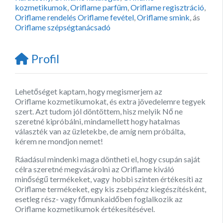
kozmetikumok
,
Oriflame parfüm
,
Oriflame regisztráció
,
Oriflame rendelés Oriflame fevétel
,
Oriflame smink
, ás
Oriflame szépségtanácsadó
Profil
Lehetőséget kaptam, hogy megismerjem az
Oriflame kozmetikumokat, és extra jövedelemre tegyek
szert. Azt tudom jól döntöttem, hisz melyik Nő ne
szeretné kipróbálni, mindamellett hogy hatalmas
választék van az üzletekbe, de amíg nem próbálta,
kérem ne mondjon nemet!
Ráadásul mindenki maga döntheti el, hogy csupán saját
célra szeretné megvásárolni az Oriflame kiváló
minőségű termékeket, vagy hobbi szinten értékesíti az
Oriflame termékeket, egy kis zsebpénz kiegészítésként,
esetleg rész- vagy főmunkaidőben foglalkozik az
Oriflame kozmetikumok értékesítésével.