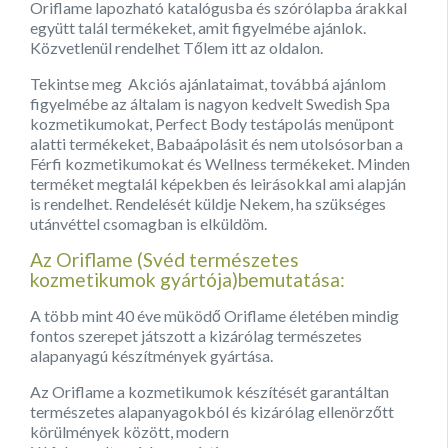
Oriflame lapozható katalógusba és szórólapba árakkal
együtt talál termékeket, amit figyelmébe ajánlok.
Közvetlenül rendelhet Tőlem itt az oldalon.
Tekintse meg Akciós ajánlataimat, továbbá ajánlom
figyelmébe az általam is nagyon kedvelt Swedish Spa
kozmetikumokat, Perfect Body testápolás menüpont
alatti termékeket, Babaápolásit és nem utolsósorban a
Férfi kozmetikumokat és Wellness termékeket. Minden
terméket megtalál képekben és leirásokkal ami alapján
is rendelhet. Rendelését küldje Nekem, ha szükséges
utánvéttel csomagban is elküldöm.
Az Oriflame (Svéd természetes
kozmetikumok gyártója)bemutatása:
A több mint 40 éve müködő Oriflame életében mindig
fontos szerepet játszott a kizárólag természetes
alapanyagú készítmények gyártása.
Az Oriflame a kozmetikumok készítését garantáltan
természetes alapanyagokból és kizárólag ellenörzőtt
körülmények között, modern