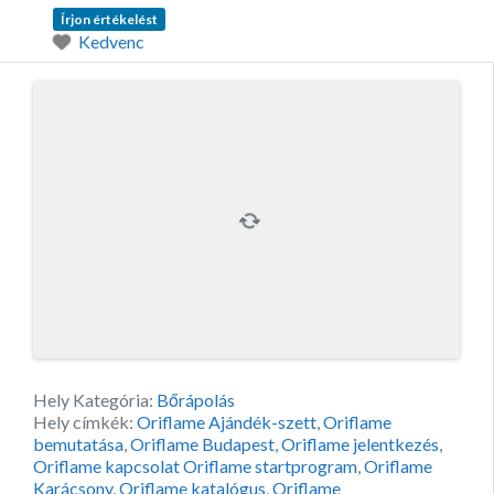
Írjon értékelést
Kedvenc
Hely Kategória:
Bőrápolás
Hely címkék:
Oriflame Ajándék-szett
,
Oriflame
bemutatása
,
Oriflame Budapest
,
Oriflame jelentkezés
,
Oriflame kapcsolat Oriflame startprogram
,
Oriflame
Karácsony
,
Oriflame katalógus
,
Oriflame