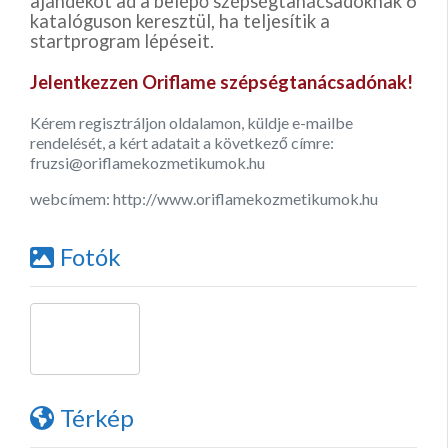
ajándékot ad a belépő szépségtanácsadóknak 6
katalóguson keresztül, ha teljesítik a
startprogram lépéseit.
Jelentkezzen Oriflame szépségtanácsadónak!
Kérem regisztráljon oldalamon, küldje e-mailbe
rendelését, a kért adatait a következő címre:
fruzsi@oriflamekozmetikumok.hu
webcímem: http://www.oriflamekozmetikumok.hu
Fotók
Térkép