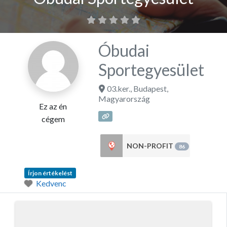
Óbudai
Sportegyesület
03.ker.
,
Budapest
,
Magyarország
Ez az én
cégem
NON-PROFIT
86
Írjon értékelést
Kedvenc