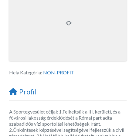
Hely Kategória:
NON-PROFIT
Profil
A Sportegyesület céljai: 1.Felkeltsük a III. kerületi, és a
fővárosi lakosság érdeklődését a Római part adta
szabadidős vízi sportolási lehetőségek iránt.
2.Önkéntesek képzésével segítségével fejlesszük a civil
társadalmat. 3.Minél több kallódó fiatalt vonjunk be a