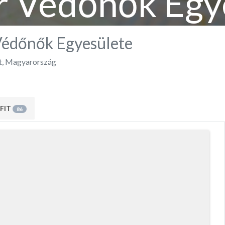
 Védőnők Egy
édőnők Egyesülete
t
,
Magyarország
FIT
86