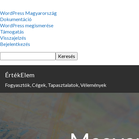
WordPress,
WordPress Magyarország
a
Dokumentáció
csodás
WordPress megismerése
Támogatás
Visszajelzés
Bejelentkezés
Keresés
ÉrtékElem
Fogyasztók, Cégek, Tapasztalatok, Vélemények