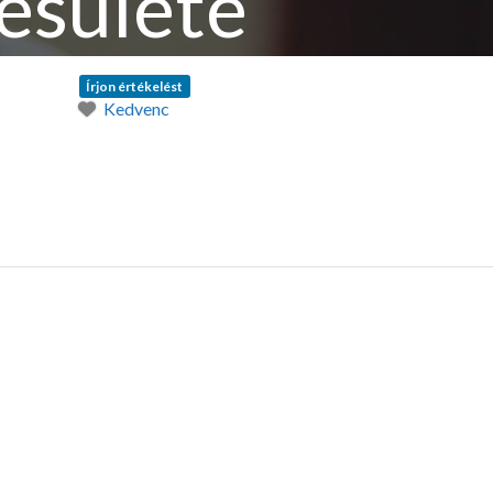
esülete
Írjon értékelést
Kedvenc