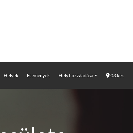
Helyek
Események
Hely hozzáadása
03.ker.