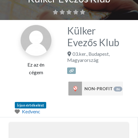
Külker
Evezős Klub
03.ker.
,
Budapest
,
Magyarország
Ez az én
cégem
NON-PROFIT
86
Írjon értékelést
Kedvenc