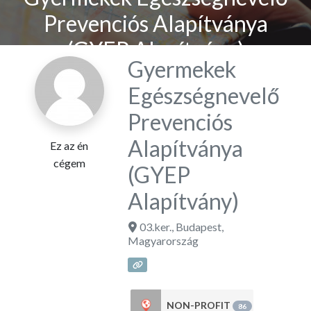
Prevenciós Alapítványa
(GYEP Alapítvány)
Gyermekek
Egészségnevelő
Prevenciós
Alapítványa
Ez az én
cégem
(GYEP
Alapítvány)
03.ker.
,
Budapest
,
Magyarország
NON-PROFIT
86